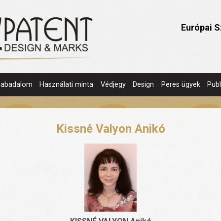
Európai S
zabadalom
Használati minta
Védjegy
Design
Peres ügyek
Publ
Kissné Valyon Anikó