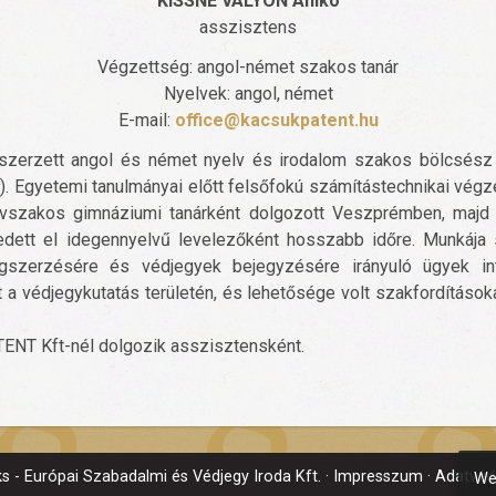
KISSNÉ VALYON Anikó
asszisztens
Végzettség: angol-német szakos tanár
Nyelvek: angol, német
E-mail:
office@kacsukpatent.hu
szerzett angol és német nyelv és irodalom szakos bölcsész 
Egyetemi tanulmányai előtt felsőfokú számítástechnikai végz
elvszakos gimnáziumi tanárként dolgozott Veszprémben, majd
kedett el idegennyelvű levelezőként hosszabb időre. Munkája 
zerzésére és védjegyek bejegyzésére irányuló ügyek int
 a védjegykutatás területén, és lehetősége volt szakfordításokat
ENT Kft-nél dolgozik asszisztensként.
 - Európai Szabadalmi és Védjegy Iroda Kft.
Impresszum
Adatvéde
We