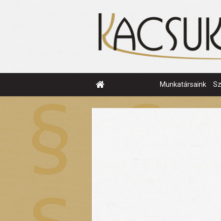
Munkatársaink
S