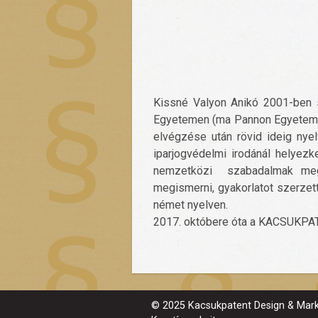
Kissné Valyon Anikó 2001-ben 
Egyetemen (ma Pannon Egyetem). 
elvégzése után rövid ideig ny
iparjogvédelmi irodánál helyez
nemzetközi szabadalmak megs
megismerni, gyakorlatot szerzett
német nyelven.
2017. októbere óta a KACSUKPAT
© 2025 Kacsukpatent Design & Marks