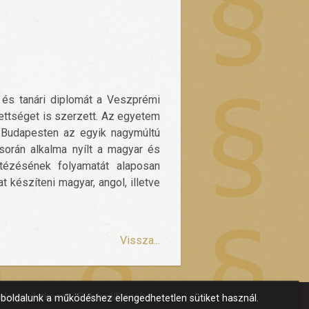
és tanári diplomát a Veszprémi
ettséget is szerzett. Az egyetem
 Budapesten az egyik nagymúltú
során alkalma nyílt a magyar és
ézésének folyamatát alaposan
 készíteni magyar, angol, illetve
Vissza...
lmi nyilatkozat
Süti beállítások
boldalunk a működéshez elengedhetetlen sütiket használ.