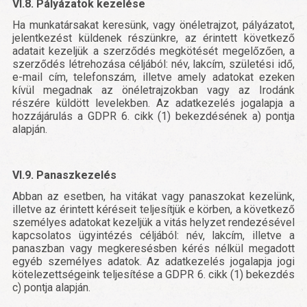
VI.8. Pályázatok kezelése
Ha munkatársakat keresünk, vagy önéletrajzot, pályázatot,
jelentkezést küldenek részünkre, az érintett következő
adatait kezeljük a szerződés megkötését megelőzően, a
szerződés létrehozása céljából: név, lakcím, születési idő,
e-mail cím, telefonszám, illetve amely adatokat ezeken
kívül megadnak az önéletrajzokban vagy az Irodánk
részére küldött levelekben. Az adatkezelés jogalapja a
hozzájárulás a GDPR 6. cikk (1) bekezdésének a) pontja
alapján.
VI.9. Panaszkezelés
Abban az esetben, ha vitákat vagy panaszokat kezelünk,
illetve az érintett kéréseit teljesítjük e körben, a következő
személyes adatokat kezeljük a vitás helyzet rendezésével
kapcsolatos ügyintézés céljából: név, lakcím, illetve a
panaszban vagy megkeresésben kérés nélkül megadott
egyéb személyes adatok. Az adatkezelés jogalapja jogi
kötelezettségeink teljesítése a GDPR 6. cikk (1) bekezdés
c) pontja alapján.