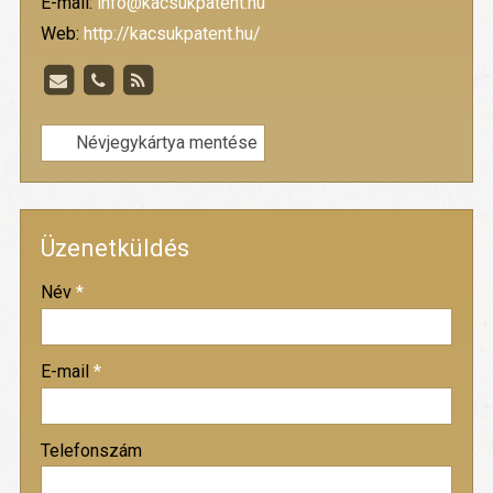
E-mail:
info@kacsukpatent.hu
Web:
http://kacsukpatent.hu/
Névjegykártya mentése
Üzenetküldés
-
Név
*
-
E-mail
*
-
Telefonszám