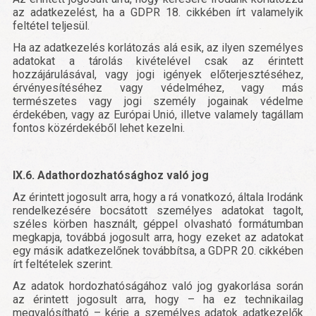
az adatkezelést, ha a GDPR 18. cikkében írt valamelyik
feltétel teljesül.
Ha az adatkezelés korlátozás alá esik, az ilyen személyes
adatokat a tárolás kivételével csak az érintett
hozzájárulásával, vagy jogi igények előterjesztéséhez,
érvényesítéséhez vagy védelméhez, vagy más
természetes vagy jogi személy jogainak védelme
érdekében, vagy az Európai Unió, illetve valamely tagállam
fontos közérdekéből lehet kezelni.
IX.6. Adathordozhatósághoz való jog
Az érintett jogosult arra, hogy a rá vonatkozó, általa Irodánk
rendelkezésére bocsátott személyes adatokat tagolt,
széles körben használt, géppel olvasható formátumban
megkapja, továbbá jogosult arra, hogy ezeket az adatokat
egy másik adatkezelőnek továbbítsa, a GDPR 20. cikkében
írt feltételek szerint.
Az adatok hordozhatóságához való jog gyakorlása során
az érintett jogosult arra, hogy – ha ez technikailag
megvalósítható – kérje a személyes adatok adatkezelők