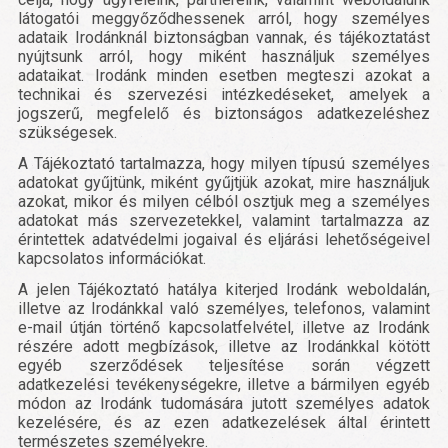
látogatói meggyőződhessenek arról, hogy személyes
adataik Irodánknál biztonságban vannak, és tájékoztatást
nyújtsunk arról, hogy miként használjuk személyes
adataikat. Irodánk minden esetben megteszi azokat a
technikai és szervezési intézkedéseket, amelyek a
jogszerű, megfelelő és biztonságos adatkezeléshez
szükségesek.
A Tájékoztató tartalmazza, hogy milyen típusú személyes
adatokat gyűjtünk, miként gyűjtjük azokat, mire használjuk
azokat, mikor és milyen célból osztjuk meg a személyes
adatokat más szervezetekkel, valamint tartalmazza az
érintettek adatvédelmi jogaival és eljárási lehetőségeivel
kapcsolatos információkat.
A jelen Tájékoztató hatálya kiterjed Irodánk weboldalán,
illetve az Irodánkkal való személyes, telefonos, valamint
e-mail útján történő kapcsolatfelvétel, illetve az Irodánk
részére adott megbízások, illetve az Irodánkkal kötött
egyéb szerződések teljesítése során végzett
adatkezelési tevékenységekre, illetve a bármilyen egyéb
módon az Irodánk tudomására jutott személyes adatok
kezelésére, és az ezen adatkezelések által érintett
természetes személyekre.