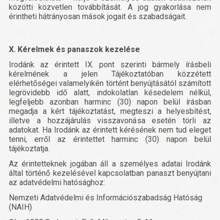
közötti közvetlen továbbítását. A jog gyakorlása nem
érintheti hátrányosan mások jogait és szabadságait.
X. Kérelmek és panaszok kezelése
Irodánk az érintett IX. pont szerinti bármely írásbeli
kérelmének a jelen Tájékoztatóban közzétett
elérhetőségei valamelyikén történt benyújtásától számított
legrövidebb idő alatt, indokolatlan késedelem nélkül,
legfeljebb azonban harminc (30) napon belül írásban
megadja a kért tájékoztatást, megteszi a helyesbítést,
illetve a hozzájárulás visszavonása esetén törli az
adatokat. Ha Irodánk az érintett kérésének nem tud eleget
tenni, erről az érintettet harminc (30) napon belül
tájékoztatja.
Az érintetteknek jogában áll a személyes adatai Irodánk
által történő kezelésével kapcsolatban panaszt benyújtani
az adatvédelmi hatósághoz:
Nemzeti Adatvédelmi és Információszabadság Hatóság
(NAIH)