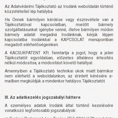
Az Adatvédelmi Tájékoztató az Irodánk weboldalán történő
közzététellel lép hatályba.
Ha Önnek bármilyen kérdése vagy észrevétele van a
Tájékoztatóval kapcsolatban, mielőtt bármely
szolgáltatásunkat igénybe venné, illetve bármilyen módon
bármely adatát megadná Irodánknak, kérjük lépjen
kapcsolatba Irodánkkal a KAPCSOLAT menüpontban
megadott elérhetőségeinken.
A KACSUKPATENT Kft. fenntartja a jogot, hogy a jelen
Tájékoztatót egyoldalúan, előzetes általános értesítés
nélkül módosítsa, a módosítást követő hatállyal.
Amennyiben a Tájékoztató technikai okok miatt bármikor
nem elérhető a weboldalunkon, az érintett kérésére e-
mailben megküldjük a mindenkor hatályos Tájékoztatót.
III. Az adatkezelés jogszabályi háttere
A személyes adatok Irodánk által történő kezelésére
vonatkozó legfontosabb jogszabályok: