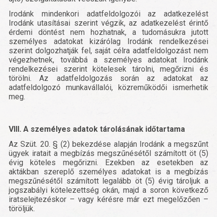
Irodánk mindenkori adatfeldolgozói az adatkezelést
Irodánk utasításai szerint végzik, az adatkezelést érintő
érdemi döntést nem hozhatnak, a tudomásukra jutott
személyes adatokat kizárólag Irodánk rendelkezései
szerint dolgozhatják fel, saját célra adatfeldolgozást nem
végezhetnek, továbbá a személyes adatokat Irodánk
rendelkezései szerint kötelesek tárolni, megőrizni és
törölni. Az adatfeldolgozás során az adatokat az
adatfeldolgozó munkavállalói, közreműködői ismerhetik
meg.
VIII. A személyes adatok tárolásának időtartama
Az Szüt. 20. § (2) bekezdése alapján
Irodánk a megszűnt
ügyek iratait a megbízás megszűnésétől számított öt (5)
évig köteles megőrizni.
Ezekben az esetekben az
aktákban szereplő személyes adatokat is a megbízás
megszűnésétől számított legalább öt (5) évig tároljuk a
jogszabályi kötelezettség okán, majd a soron következő
iratselejtezéskor – vagy kérésre már ezt megelőzően –
töröljük.