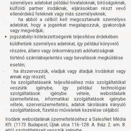
személyes adatokat például hivataloknak, bíróságoknak,
külföldi partner irodáknak, eljárásokban részt vevő
ellenérdekű feleknek vagy más személyeknek;
ha abból a célból kell megosztanunk személyes
·
adatokat, hogy a jogainkat megalapozzuk, gyakoroljuk
vagy megvédjük;
jogszabályi kötelezettségeink teljesítése érdekében
küldhetünk személyes adatokat, így például könyvelő
részére, állami vagy önkormányzati adóhatóságnak
történő számlabejelentés vagy bevallások megküldése
esetén;
ha átszervezzük, eladjuk vagy átadjuk Irodánkat vagy
·
annak egy részét;
ha szolgáltatásaink teljesítéséhez más szolgáltatókat
·
veszünk igénybe, így például technológiai
szolgáltatások igénybe vétele, weboldalunk
üzemeltetése, informatikai szolgáltatások igénybe
vétele, szerverüzemeltetés, adatok tárolására irányuló
szolgáltatások, fizetési műveletek kezelése céljából.
Irodánk weboldalának üzemeltetéséhez a SalesNet Média
Kft. (1173 Budapest, Újlak utca 116-128. A. lház. 2. em. 8.
ajtó) szolgáltatásait vesszük igénybe.