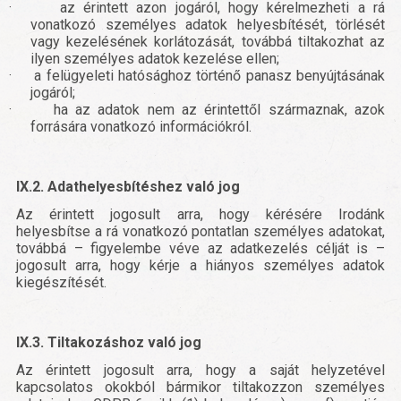
·
az érintett azon jogáról, hogy kérelmezheti a rá
vonatkozó személyes adatok helyesbítését, törlését
vagy kezelésének korlátozását, továbbá tiltakozhat az
ilyen személyes adatok kezelése ellen;
·
a felügyeleti hatósághoz történő panasz benyújtásának
jogáról;
·
ha az adatok nem az érintettől származnak, azok
forrására vonatkozó információkról.
IX.2. Adathelyesbítéshez való jog
Az érintett jogosult arra, hogy kérésére Irodánk
helyesbítse a rá vonatkozó pontatlan személyes adatokat,
továbbá – figyelembe véve az adatkezelés célját is –
jogosult arra, hogy kérje a hiányos személyes adatok
kiegészítését.
IX.3. Tiltakozáshoz való jog
Az érintett jogosult arra, hogy a saját helyzetével
kapcsolatos okokból bármikor tiltakozzon személyes