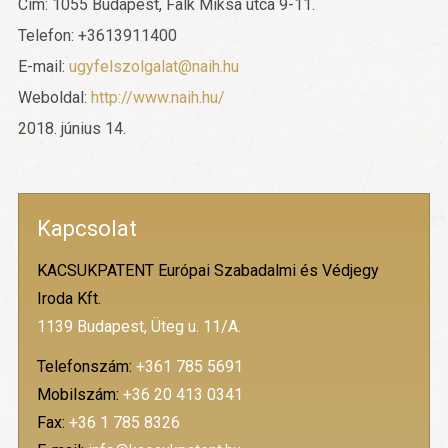
Cím: 1055 Budapest, Falk Miksa utca 9-11.
Telefon: +3613911400
E-mail:
ugyfelszolgalat@naih.hu
Weboldal:
http://www.naih.hu/
2018. június 14.
Kapcsolat
KACSUKPATENT Európai Szabadalmi és Védjegy
Iroda Kft.
1139 Budapest, Üteg u. 11/A.
Telefonszám:
+361 785 5691
Mobilszám:
+36 20 413 0341
Fax:
+36 1 785 8326