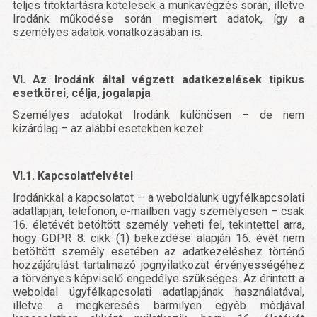
teljes titoktartásra kötelesek a munkavégzés során, illetve
Irodánk működése során megismert adatok, így a
személyes adatok vonatkozásában is.
VI. Az Irodánk által végzett adatkezelések tipikus
esetkörei, célja, jogalapja
Személyes adatokat Irodánk különösen – de nem
kizárólag – az alábbi esetekben kezel:
VI.1. Kapcsolatfelvétel
Irodánkkal a kapcsolatot – a weboldalunk ügyfélkapcsolati
adatlapján, telefonon, e-mailben vagy személyesen – csak
16. életévét betöltött személy veheti fel, tekintettel arra,
hogy GDPR 8. cikk (1) bekezdése alapján 16. évét nem
betöltött személy esetében az adatkezeléshez történő
hozzájárulást tartalmazó jognyilatkozat érvényességéhez
a törvényes képviselő engedélye szükséges. Az érintett a
weboldal ügyfélkapcsolati adatlapjának használatával,
illetve a megkeresés bármilyen egyéb módjával