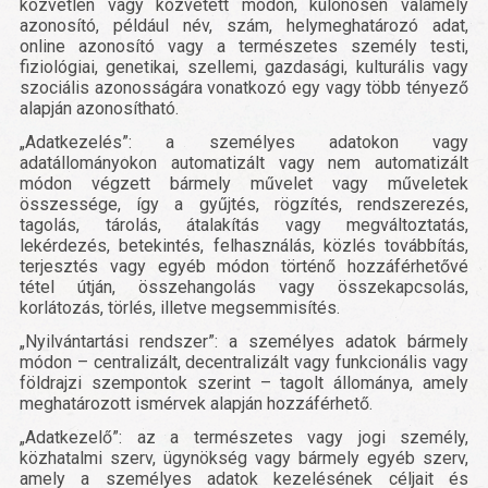
közvetlen vagy közvetett módon, különösen valamely
azonosító, például név, szám, helymeghatározó adat,
online azonosító vagy a természetes személy testi,
fiziológiai, genetikai, szellemi, gazdasági, kulturális vagy
szociális azonosságára vonatkozó egy vagy több tényező
alapján azonosítható.
„Adatkezelés”: a személyes adatokon vagy
adatállományokon automatizált vagy nem automatizált
módon végzett bármely művelet vagy műveletek
összessége, így a gyűjtés, rögzítés, rendszerezés,
tagolás, tárolás, átalakítás vagy megváltoztatás,
lekérdezés, betekintés, felhasználás, közlés továbbítás,
terjesztés vagy egyéb módon történő hozzáférhetővé
tétel útján, összehangolás vagy összekapcsolás,
korlátozás, törlés, illetve megsemmisítés.
„Nyilvántartási rendszer”: a személyes adatok bármely
módon – centralizált, decentralizált vagy funkcionális vagy
földrajzi szempontok szerint – tagolt állománya, amely
meghatározott ismérvek alapján hozzáférhető.
„Adatkezelő”: az a természetes vagy jogi személy,
közhatalmi szerv, ügynökség vagy bármely egyéb szerv,
amely a személyes adatok kezelésének céljait és