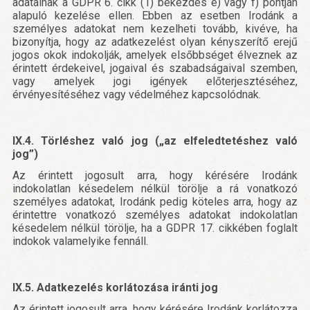
adatainak a GDPR 6. cikk (1) bekezdés e) vagy f) pontján
alapuló kezelése ellen. Ebben az esetben Irodánk a
személyes adatokat nem kezelheti tovább, kivéve, ha
bizonyítja, hogy az adatkezelést olyan kényszerítő erejű
jogos okok indokolják, amelyek elsőbbséget élveznek az
érintett érdekeivel, jogaival és szabadságaival szemben,
vagy amelyek jogi igények előterjesztéséhez,
érvényesítéséhez vagy védelméhez kapcsolódnak.
IX.4. Törléshez való jog („az elfeledtetéshez való
jog”)
Az érintett jogosult arra, hogy kérésére Irodánk
indokolatlan késedelem nélkül törölje a rá vonatkozó
személyes adatokat, Irodánk pedig köteles arra, hogy az
érintettre vonatkozó személyes adatokat indokolatlan
késedelem nélkül törölje, ha a GDPR 17. cikkében foglalt
indokok valamelyike fennáll.
IX.5. Adatkezelés korlátozása iránti jog
Az érintett jogosult arra, hogy kérésére Irodánk korlátozza