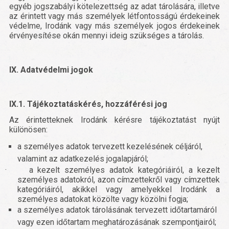
egyéb jogszabályi kötelezettség az adat tárolására, illetve
az érintett vagy más személyek létfontosságú érdekeinek
védelme, Irodánk vagy más személyek jogos érdekeinek
érvényesítése okán mennyi ideig szükséges a tárolás.
IX. Adatvédelmi jogok
IX.1. Tájékoztatáskérés, hozzáférési jog
Az érintetteknek Irodánk kérésre tájékoztatást nyújt
különösen:
a személyes adatok tervezett kezelésének céljáról,
valamint az adatkezelés jogalapjáról;
·
a kezelt személyes adatok kategóriáiról, a kezelt
személyes adatokról, azon címzettekről vagy címzettek
kategóriáiról, akikkel vagy amelyekkel Irodánk a
személyes adatokat közölte vagy közölni fogja;
a személyes adatok tárolásának tervezett időtartamáról
vagy ezen időtartam meghatározásának szempontjairól;