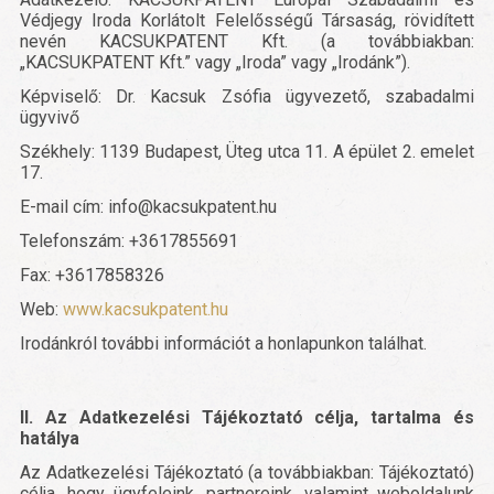
Védjegy Iroda Korlátolt Felelősségű Társaság, rövidített
nevén KACSUKPATENT Kft. (a továbbiakban:
„KACSUKPATENT Kft.” vagy „Iroda” vagy „Irodánk”).
Képviselő: Dr. Kacsuk Zsófia ügyvezető, szabadalmi
ügyvivő
Székhely: 1139 Budapest, Üteg utca 11. A épület 2. emelet
17.
E-mail cím: info@kacsukpatent.hu
Telefonszám: +3617855691
Fax: +3617858326
Web:
www.kacsukpatent.hu
Irodánkról további információt a honlapunkon találhat.
II. Az Adatkezelési Tájékoztató célja, tartalma és
hatálya
Az Adatkezelési Tájékoztató (a továbbiakban: Tájékoztató)
célja, hogy ügyfeleink, partnereink, valamint weboldalunk