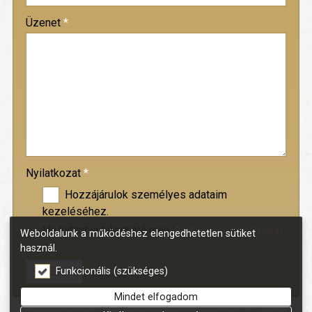
-
Üzenet
*
-
-
-
Nyilatkozat
*
Hozzájárulok személyes adataim
kezeléséhez.
Ide kattintva tekinthető meg:
Adatvédelmi nyilatkozat
.
Weboldalunk a működéshez elengedhetetlen sütiket
használ.
Elküld
Funkcionális (szükséges)
Mindet elfogadom