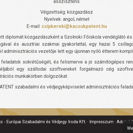
asszisztens
Végzettség: közgazdász
Nyelvek: angol, német
E-mail:
csipkereki@kacsukpatent.hu
tt diplomát közgazdászként a Szolnoki Főiskola vendéglátó és
gával és ausztriai szakmai gyakorlattal, egy hazai 5 csillag
gel adminisztrációs vezetője lett egy újonnan nyíló étterem komp
feladatok sokrétűségét, és felismerve a jó számítógépes ren
céljából egy szállodai szoftvereket forgalmazó cég szoftve
trációs munkakörben dolgozókat.
NT szabadalmi és védjegyképviselet adminisztrációs feladatai
 - Európai Szabadalmi és Védjegy Iroda Kft.
Impresszum
Adatvéde
We