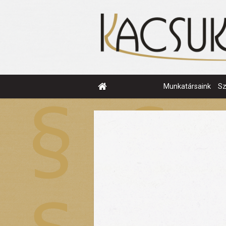
Munkatársaink
S