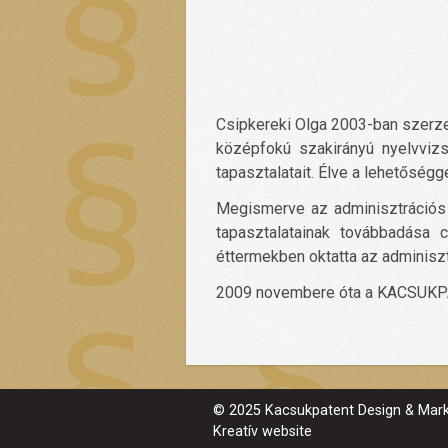
Csipkereki Olga 2003-ban szerze
középfokú szakirányú nyelvvizs
tapasztalatait. Élve a lehetőség
Megismerve az adminisztrációs 
tapasztalatainak továbbadása 
éttermekben oktatta az adminisz
2009 novembere óta a KACSUKPATE
© 2025 Kacsukpatent Design & Marks
Kreatív website