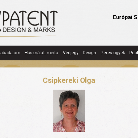
Európai S
zabadalom
Használati minta
Védjegy
Design
Peres ügyek
Publ
Csipkereki Olga