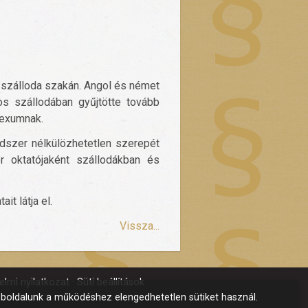
 szálloda szakán. Angol és német
os szállodában gyűjtötte tovább
lexumnak.
dszer nélkülözhetetlen szerepét
r oktatójaként szállodákban és
t látja el.
Vissza...
lmi nyilatkozat
Süti beállítások
boldalunk a működéshez elengedhetetlen sütiket használ.